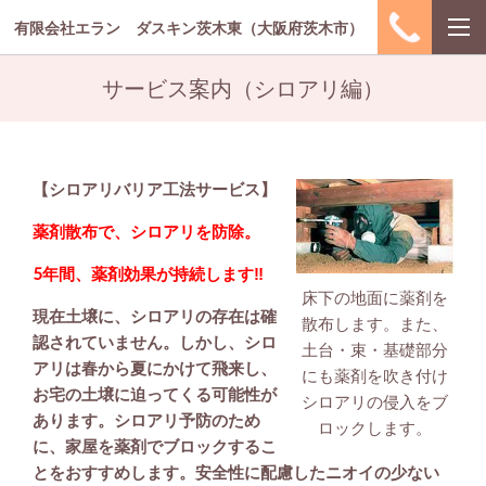
有限会社エラン ダスキン茨木東（大阪府茨木市）
サービス案内（シロアリ編）
【シロアリバリア工法サービス】
薬剤散布で、シロアリを防除。
5年間、薬剤効果が持続します‼
床下の地面に薬剤を
現在土壌に、シロアリの存在は確
散布します。また、
認されていません。しかし、シロ
土台・束・基礎部分
アリは春から夏にかけて飛来し、
にも薬剤を吹き付け
お宅の土壌に迫ってくる可能性が
シロアリの侵入をブ
あります。
シロアリ予防のため
ロックします。
に、家屋を薬剤でブロックするこ
とをおすすめします。
安全性に配慮したニオイの少ない