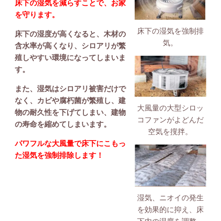
床下の湿気を減らすことで、お家
を守ります。
床下の湿気を強制排
床下の湿度が高くなると、木材の
気。
含水率が高くなり、シロアリが繁
殖しやすい環境になってしまいま
す。
また、湿気はシロアリ被害だけで
なく、カビや腐朽菌が繁殖し、建
大風量の大型シロッ
物の耐久性を下げてしまい、建物
コファンがよどんだ
の寿命を縮めてしまいます。
空気を撹拌。
パワフルな大風量で床下にこもっ
た湿気を強制排除します！
湿気、ニオイの発生
を効果的に抑え、床
下内の湿度を調整。